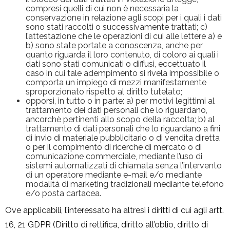
compresi quelli di cui non è necessaria la
conservazione in relazione agli scopi per i quali i dati
sono stati raccolti o successivamente trattati; c)
l’attestazione che le operazioni di cui alle lettere a) e
b) sono state portate a conoscenza, anche per
quanto riguarda il loro contenuto, di coloro ai quali i
dati sono stati comunicati o diffusi, eccettuato il
caso in cui tale adempimento si rivela impossibile o
comporta un impiego di mezzi manifestamente
sproporzionato rispetto al diritto tutelato;
opporsi, in tutto o in parte: a) per motivi legittimi al
trattamento dei dati personali che lo riguardano,
ancorchè pertinenti allo scopo della raccolta; b) al
trattamento di dati personali che lo riguardano a fini
di invio di materiale pubblicitario o di vendita diretta
o per il compimento di ricerche di mercato o di
comunicazione commerciale, mediante l’uso di
sistemi automatizzati di chiamata senza l’intervento
di un operatore mediante e-mail e/o mediante
modalità di marketing tradizionali mediante telefono
e/o posta cartacea.
Ove applicabili, l’interessato ha altresì i diritti di cui agli artt.
16, 21 GDPR (Diritto di rettifica, diritto all’oblio, diritto di