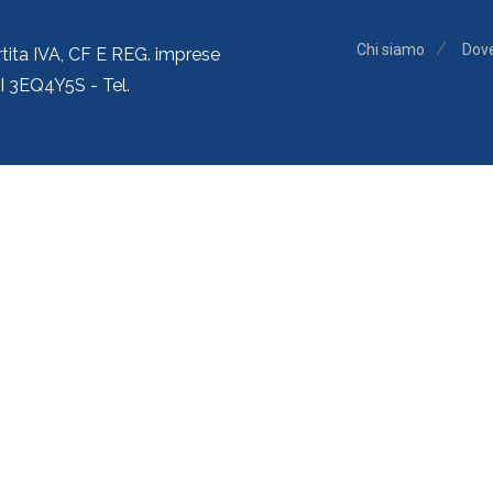
Chi siamo
Dov
rtita IVA, CF E REG. imprese
 3EQ4Y5S - Tel.