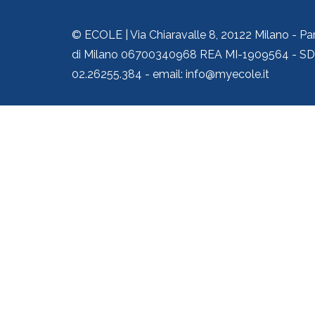
© ECOLE | Via Chiaravalle 8, 20122 Milano - Pa
di Milano 06700340968 REA MI-1909564 - SDI
02.26255.384 - email: info@myecole.it