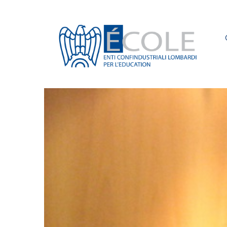
Elementor #2
›
Notizie
›
ALVISE BIFFI CONFERMATO ALL