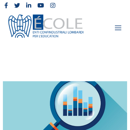
Elementor #2
›
Notizie
›
LA GESTIONE AMMINISTRATIVO CONTABILE
DELLE RISORSE DEL PNRR – IL SISTEMA REGIS E LE CIRCOLARI SUL
MONITORAGGIO E LA RENDICONTAZIONE