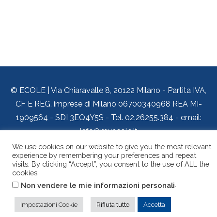
© ECOLE | Via Chiaravalle 8, 20122 Milano - Partita IVA,
CF E REG. imprese di Milano 06700340968 REA MI-
1909564 - SDI 3EQ4Y5S - Tel. 02.26255.384 - email:
info@myecole.it
We use cookies on our website to give you the most relevant
Chi siamo
Dove siamo
Privacy e Cookie Policy
experience by remembering your preferences and repeat
Accessibilità
visits. By clicking “Accept”, you consent to the use of ALL the
cookies.
.
Non vendere le mie informazioni personali
Impostazioni Cookie
Rifiuta tutto
Accetta