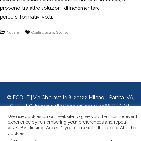
propone, tra altre soluzioni, di incrementare
percorsi formativi volti.
Notizie
Confindustria
,
Sponsor
© ECOLE | Via Chiaravalle 8, 20122 Milano - Partita IVA,
CF E REG. imprese di Milano 06700340968 REA MI-
1909564 - SDI 3EQ4Y5S - Tel. 02.26255.384 - email:
We use cookies on our website to give you the most relevant
experience by remembering your preferences and repeat
info@myecole.it
visits. By clicking “Accept”, you consent to the use of ALL the
cookies.
Chi siamo
Dove siamo
Privacy e Cookie Policy
Accessibilità
.