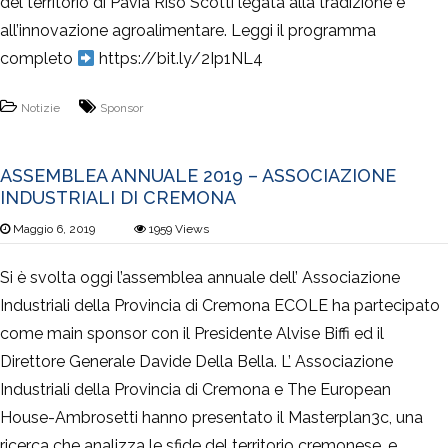
del territorio di Pavia Riso Scotti​ legata alla tradizione e
all’innovazione agroalimentare. Leggi il programma
completo
https://bit.ly/2Ip1NL4
Notizie
Sponsor
ASSEMBLEA ANNUALE 2019 – ASSOCIAZIONE
INDUSTRIALI DI CREMONA
Maggio 6, 2019
1959
Views
Si è svolta oggi l’assemblea annuale dell’ Associazione
Industriali della Provincia di Cremona ECOLE ha partecipato
come main sponsor con il Presidente Alvise Biffi ed il
Direttore Generale Davide Della Bella. L’ Associazione
Industriali della Provincia di Cremona e The European
House-Ambrosetti hanno presentato il Masterplan3c, una
ricerca che analizza le sfide del territorio cremonese, e