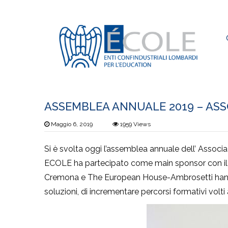
Elementor #2
›
Notizie
›
ASSEMBLEA ANNUALE 2019 – A
ASSEMBLEA ANNUALE 2019 – ASS
Maggio 6, 2019
1959
Views
Si è svolta oggi l’assemblea annuale dell’ Associa
ECOLE
ha partecipato come main sponsor con il Pr
Cremona
e
The European House-Ambrosetti
han
soluzioni, di incrementare percorsi
formativi
volti