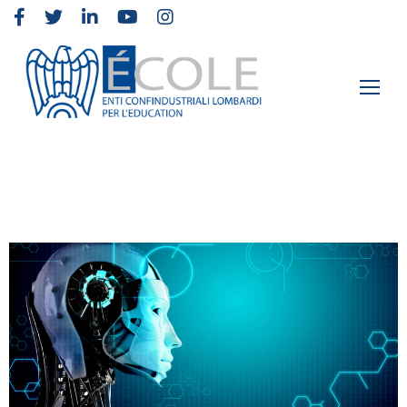
Elementor #2
›
Notizie
›
Progetto europeo E-VET4AI – La piattaforma
E-VET SAT