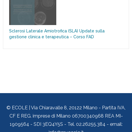
Sclerosi Laterale Amiotrofica (SLA) Update sulla
gestione clinica e terapeutica – Corso FAD
© ECOLE | Via Chiaravalle 8, 20122 Milano - Partita IVA,
CF E REG. imprese di Milano 06700340968 REA MI-
1909564 - SDI 3EQ4Y5S - Tel. 02.26255.384 - email: