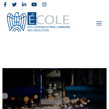
Elementor #2
›
Notizie
›
“Nuove tecnologie e soluzioni digitali per il
lean & smart manufacturing”: a maggio parte la prossima study
mission in Giappone