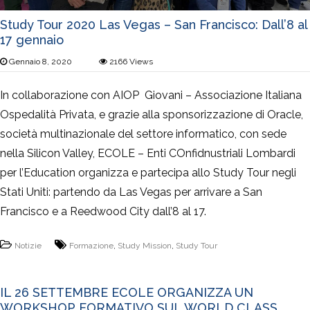
Study Tour 2020 Las Vegas – San Francisco: Dall’8 al
17 gennaio
Gennaio 8, 2020
2166
Views
In collaborazione con AIOP Giovani – Associazione Italiana
Ospedalità Privata, e grazie alla sponsorizzazione di Oracle,
società multinazionale del settore informatico, con sede
nella Silicon Valley, ECOLE – Enti COnfidnustriali Lombardi
per l’Education organizza e partecipa allo Study Tour negli
Stati Uniti: partendo da Las Vegas per arrivare a San
Francisco e a Reedwood City dall’8 al 17.
Notizie
Formazione
,
Study Mission
,
Study Tour
IL 26 SETTEMBRE ECOLE ORGANIZZA UN
WORKSHOP FORMATIVO SUL WORLD CLASS