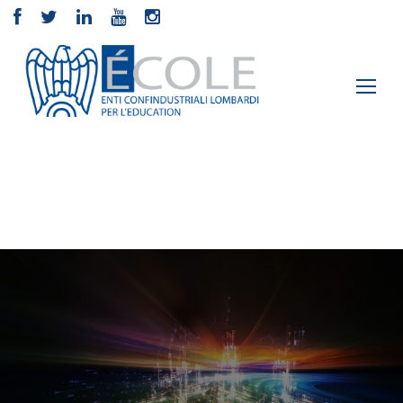
Study Tour
Elementor #2
›
Posts Tagged "Study Tour"