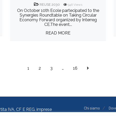
REUSE 2030
946
Views
On October 10th Ecole partecipated to the
Synergies Roundtable on Taking Circular
Economy Forward organized by Interreg
CE.The event...
READ MORE
1
2
3
…
16
Chi siamo
Dov
rtita IVA, CF E REG. imprese