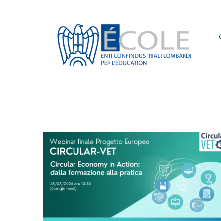
Elementor #2
›
Blog