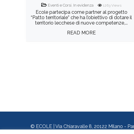
Eventi e Corsi
,
In evidenza
1263
Views
Ecole partecipa come partner al progetto
“Patto territoriale” che ha l’obiettivo di dotare il
territorio lecchese di nuove competenze,...
READ MORE
© ECOLE | Via Chiaravalle 8, 20122 Milano - Pa