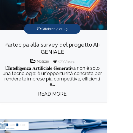
Ottobre 17, 2025
Partecipa alla survey del progetto AI-
GENIALE
Notizie
979
Views
L’𝐈𝐧𝐭𝐞𝐥𝐥𝐢𝐠𝐞𝐧𝐳𝐚 𝐀𝐫𝐭𝐢𝐟𝐢𝐜𝐢𝐚𝐥𝐞 𝐆𝐞𝐧𝐞𝐫𝐚𝐭𝐢𝐯𝐚 non è solo
una tecnologia: è un’opportunità concreta per
rendere le imprese più competitive, efficienti
e...
READ MORE